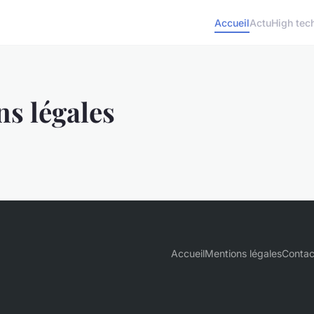
Accueil
Actu
High tec
s légales
Accueil
Mentions légales
Contac